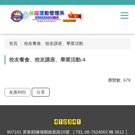
跳
到
主
要
內
容
區
首頁
校友餐會、校友講座、畢業活動
校友餐會、校友講座、畢業活動-4
瀏覽數:
679
友善列印
分享
907101 屏東縣鹽埔鄉維新路20號 | TEL:08-7624002 轉 3612 │