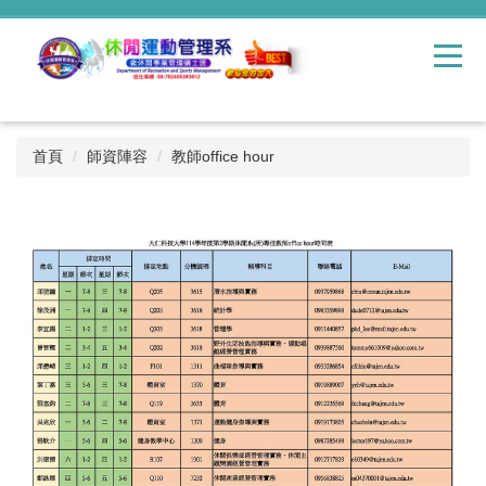
跳
到
主
要
內
容
區
首頁
師資陣容
教師office hour