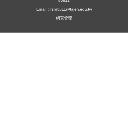
#3612
Email：rsm3611@tajen.edu.tw
網頁管理