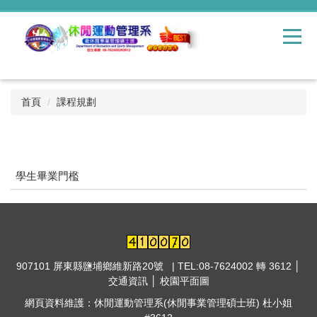
跳
到
主
要
內
容
區
首頁
課程規劃
學生畢業門檻
907101 屏東縣鹽埔鄉維新路20號 | TEL:08-7624002 轉 3612 │
交通資訊
│
校園平面圖
網頁資料維護：休閒運動管理系(休閒事業管理碩士班) 杜小姐