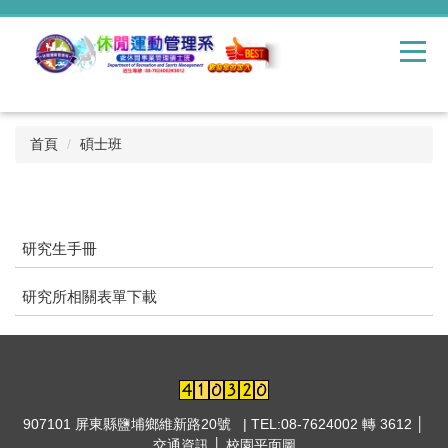
跳
到
主
要
內
容
區
首頁
碩士班
研究生手冊
研究所相關表單下載
907101 屏東縣鹽埔鄉維新路20號 | TEL:08-7624002 轉 3612 │
交通資訊
│
校園平面圖