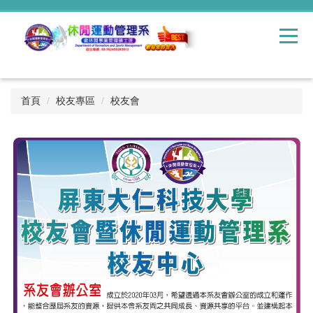
跳
到
主
要
內
容
區
首頁
校友專區
校友會