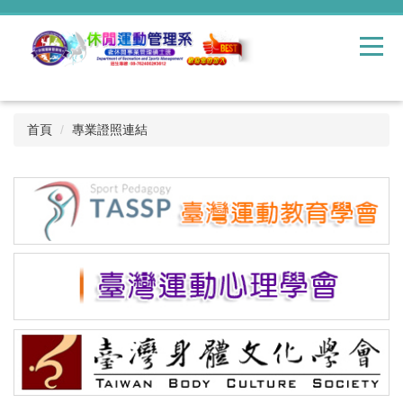
跳
到
主
要
內
容
區
首頁
專業證照連結