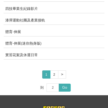
四技畢業生紀錄影片
漆彈運動社團及產業接軌
體育-伸展
體育-伸展(迷你熱身版)
實習花絮及休運日常
>
1
2
Go
到